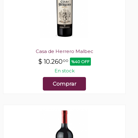
Casa de Herrero Malbec
$
10.260
00
%40 OFF
En stock
Comprar