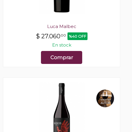
Luca Malbec
$
27.060
00
%40 OFF
En stock
Comprar