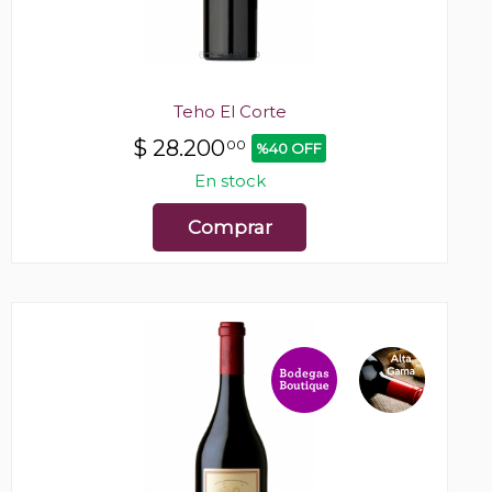
Teho El Corte
$
28.200
00
%40 OFF
En stock
Comprar