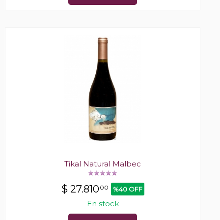
Tikal Natural Malbec
$
27.810
00
%40 OFF
En stock