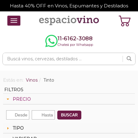
Hasta 40% OFF en Vinos, Espumantes y Destilados
Toggle
navigation
11-6162-3088
Chateá por Whatsapp
Estás en:
Vinos
Tinto
FILTROS
PRECIO
BUSCAR
TIPO