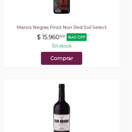
Manos Negras Pinot Noir Red Soil Select
$
15.960
00
%40 OFF
En stock
Comprar