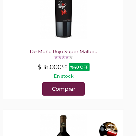
De Moño Rojo Súper Malbec
$
18.000
00
%40 OFF
En stock
Comprar