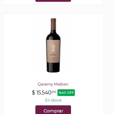
Qaramy Malbec
$
15.540
00
%40 OFF
En stock
Comprar