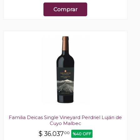
Comprar
Familia Deicas Single Vineyard Perdriel Luján de
Cuyo Malbec
$
36.037
00
%40 OFF