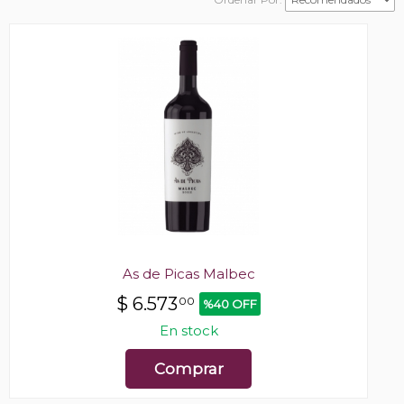
As de Picas Malbec
$
6.573
00
%40 OFF
En stock
Comprar