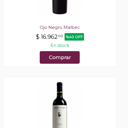
Ojo Negro Malbec
$
16.962
00
%40 OFF
En stock
Comprar