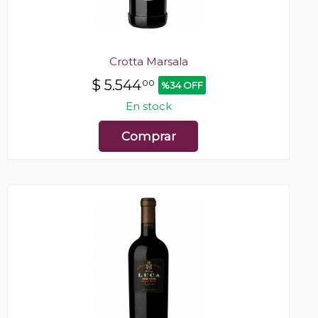
Crotta Marsala
$
5.544
00
%34 OFF
En stock
Comprar