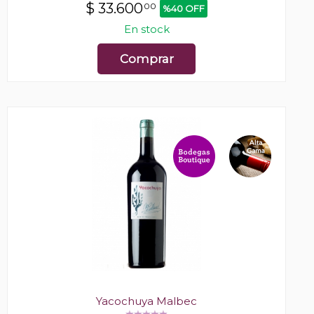
$
33.600
00
%40 OFF
En stock
Comprar
Yacochuya Malbec