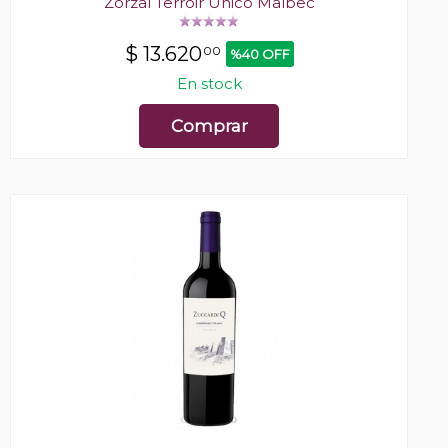
Zorzal Terroir Único Malbec
$
13.620
00
%40 OFF
En stock
Comprar