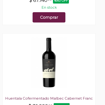
$
67.140
%40 OFF
En stock
Comprar
Huentala Cofermentado Malbec Cabernet Franc