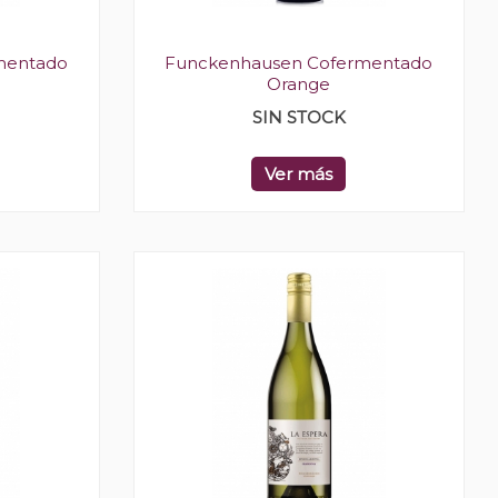
mentado
Funckenhausen Cofermentado
g
Orange
SIN STOCK
Ver más