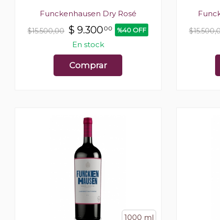
Funckenhausen Dry Rosé
Func
$
9.300
00
%40 OFF
$15.500,00
$15.500,
En stock
Comprar
1000 ml