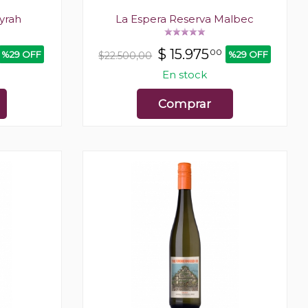
yrah
La Espera Reserva Malbec
$
15.975
00
%29 OFF
%29 OFF
$22.500,00
En stock
Comprar