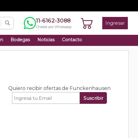
11-6162-3088
Ingresar
Chateá por Whatsapp
én
Bodegas
Noticias
Contacto
Quiero recibir ofertas de Funckenhausen
Suscribir