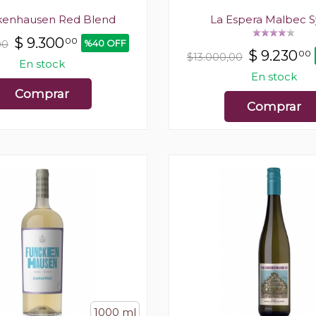
kenhausen Red Blend
La Espera Malbec S
$
9.300
00
%40 OFF
00
$
9.230
00
$13.000,00
En stock
En stock
Comprar
Comprar
1000 ml