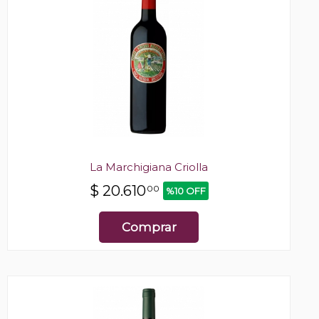
La Marchigiana Criolla
$
20.610
00
%10 OFF
Comprar