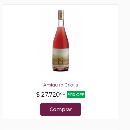
Amiguito Criolla
$
27.720
00
%10 OFF
Comprar