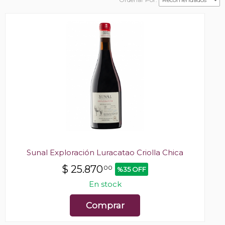
Sunal Exploración Luracatao Criolla Chica
$
25.870
00
%35 OFF
En stock
Comprar