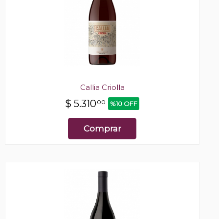
Callia Criolla
$
5.310
00
%10 OFF
Comprar