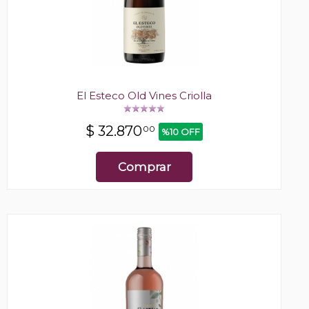
El Esteco Old Vines Criolla
$
32.870
00
%10 OFF
Comprar