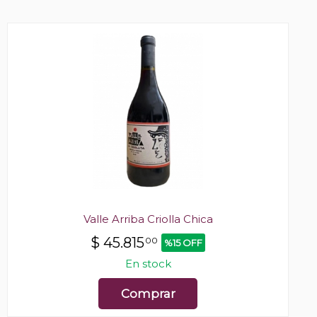
Valle Arriba Criolla Chica
$
45.815
00
%15 OFF
En stock
Comprar