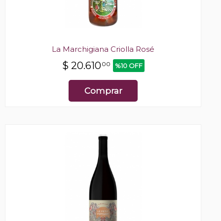
La Marchigiana Criolla Rosé
$
20.610
00
%10 OFF
Comprar