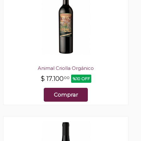
Animal Criolla Orgánico
$
17.100
00
%10 OFF
Comprar