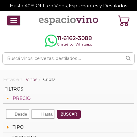
Hasta 40% OFF en Vinos, Espumantes y Destilados
Toggle
navigation
11-6162-3088
Chateá por Whatsapp
Estás en:
Vinos
Criolla
FILTROS
PRECIO
BUSCAR
TIPO