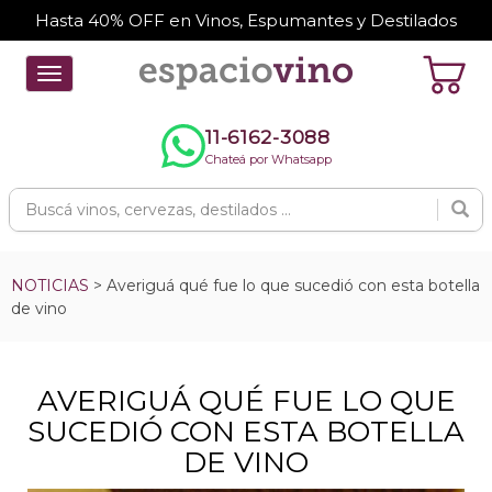
Hasta 40% OFF en Vinos, Espumantes y Destilados
Toggle
navigation
11-6162-3088
Chateá por Whatsapp
NOTICIAS
> Averiguá qué fue lo que sucedió con esta botella
de vino
AVERIGUÁ QUÉ FUE LO QUE
SUCEDIÓ CON ESTA BOTELLA
DE VINO