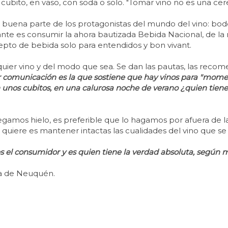
con cubito, en vaso, con soda o solo. "Tomar vino no es una ce
 buena parte de los protagonistas del mundo del vino: bod
nte es consumir la ahora bautizada Bebida Nacional, de la
pto de bebida solo para entendidos y bon vivant.
ier vino y del modo que sea. Se dan las pautas, las reco
 comunicación es la que sostiene que hay vinos para "momento
unos cubitos, en una calurosa noche de verano ¿quien tiene
regamos hielo, es preferible que lo hagamos por afuera de l
se quiere es mantener intactas las cualidades del vino que se
es el consumidor y es quien tiene la verdad absoluta, según 
a de Neuquén.