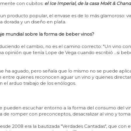
vamente con cubitos:
el Ice Imperial, de la casa Moët & Chand
 un producto popular, el envase es de lo más glamoroso: vi
a dorada y un diseño en plata.
e mundial sobre la forma de beber vinos?
oduciendo el cambio, no es el camino correcto: "Un vino con
 opinión que tenía Lope de Vega cuando escribió ...si be
se ha aguado, pero señala que lo mismo no se puede aplica
 entre quienes reconocen aguar un vino y quienes directam
 el arduo trabajo de los enólogos.
se pueden escuchar entorno a la forma del consumo del vino
dea de romper con preconceptos, desacralizar al vino y toma
de 2008 era la bautizada "Verdades Cantadas", que con el 