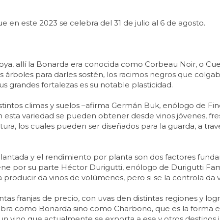
 en este 2023 se celebra del 31 de julio al 6 de agosto.
boya, allí la Bonarda era conocida como Corbeau Noir, o Cue
árboles para darles sostén, los racimos negros que colgab
us grandes fortalezas es su notable plasticidad.
tintos climas y suelos –afirma Germán Buk, enólogo de Fin
on esta variedad se pueden obtener desde vinos jóvenes, fres
ura, los cuales pueden ser diseñados para la guarda, a trav
 plantada y el rendimiento por planta son dos factores fun
stiene por su parte Héctor Durigutti, enólogo de Durigutti
a producir da vinos de volúmenes, pero si se la controla da v
ntas franjas de precio, con uvas den distintas regiones y logra
mbra como Bonarda sino como Charbono, que es la forma en
un vino que actualmente se exporta a ese y otros destinos i