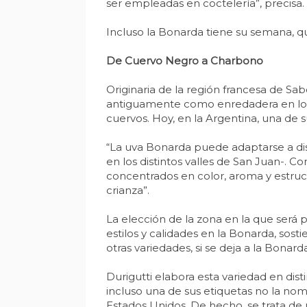
ser empleadas en coctelería”, precisa.
Incluso la Bonarda tiene su semana, que
De Cuervo Negro a Charbono
Originaria de la región francesa de Sa
antiguamente como enredadera en los 
cuervos. Hoy, en la Argentina, una de s
“La uva Bonarda puede adaptarse a dis
en los distintos valles de San Juan-. C
concentrados en color, aroma y estruct
crianza”.
La elección de la zona en la que será
estilos y calidades en la Bonarda, so
otras variedades, si se deja a la Bonard
Durigutti elabora esta variedad en disti
incluso una de sus etiquetas no la no
Estados Unidos. De hecho, se trata de 