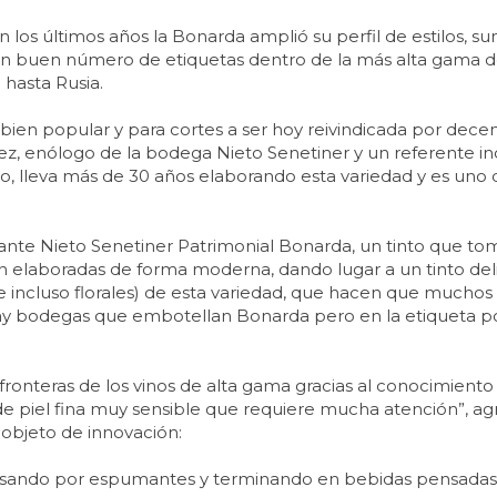
 los últimos años la Bonarda amplió su perfil de estilos, 
 un buen número de etiquetas dentro de la más alta gama d
hasta Rusia.
bien popular y para cortes a ser hoy reivindicada por dec
z, enólogo de la bodega Nieto Senetiner y un referente ind
ino, lleva más de 30 años elaborando esta variedad y es uno 
nte Nieto Senetiner Patrimonial Bonarda, un tinto que toma
 elaboradas de forma moderna, dando lugar a un tinto deli
 (e incluso florales) de esta variedad, que hacen que mucho
y bodegas que embotellan Bonarda pero en la etiqueta p
fronteras de los vinos de alta gama gracias al conocimiento
de piel fina muy sensible que requiere mucha atención”, a
 objeto de innovación:
sando por espumantes y terminando en bebidas pensadas p