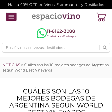
Hasta 40% OFF en Vinos, Espumantes y Destilados
Toggle
navigation
11-6162-3088
Chateá por Whatsapp
NOTICIAS
> Cuáles son las 10 mejores bodegas de Argentina
según World Best Vineyards
CUÁLES SON LAS 10
MEJORES BODEGAS DE
ARGENTINA SEGÚN WORLD