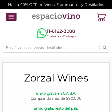
Hasta 40% OFF en Vinos, Espumantes y Destilados
Toggle
navigation
11-6162-3088
Chateá por Whatsapp
Zorzal Wines
Envio gratis en C.A.B.A.
Comprando más de $80.000
Envio gratis resto del país.