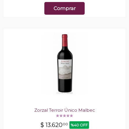
Comprar
Zorzal Terroir Único Malbec
$
13.620
00
%40 OFF