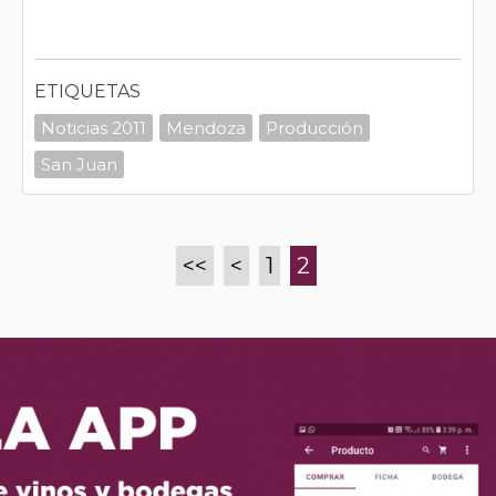
ETIQUETAS
Noticias 2011
Mendoza
Producción
San Juan
<<
<
1
2