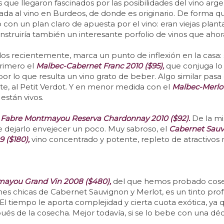
s que llegaron fascinados por las posibilidades del vino arg
culada al vino en Burdeos, de donde es originario. De form
zo con un plan claro de apuesta por el vino: eran viejas pla
nstruiría también un interesante porfolio de vinos que ahor
dos recientemente, marca un punto de inflexión en la casa: 
rimero el
Malbec-Cabernet Franc 2010 ($95),
que conjuga lo
, por lo que resulta un vino grato de beber. Algo similar pasa
e, al Petit Verdot. Y en menor medida con el
Malbec-Merlot
están vivos.
e
Fabre Montmayou Reserva Chardonnay 2010 ($92).
De la mi
e dejarlo envejecer un poco. Muy sabroso, el
Cabernet Sauvi
 ($180),
vino concentrado y potente, repleto de atractivos 
ayou Grand Vin 2008 ($480),
del que hemos probado cose
s chicas de Cabernet Sauvignon y Merlot, es un tinto pro
l tiempo le aporta complejidad y cierta cuota exótica, ya 
pués de la cosecha. Mejor todavía, si se lo bebe con una déc