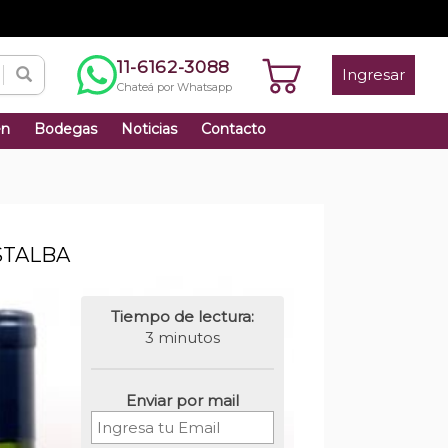
11-6162-3088
Ingresar
Chateá por Whatsapp
én
Bodegas
Noticias
Contacto
STALBA
Tiempo de lectura:
3 minutos
Enviar por mail