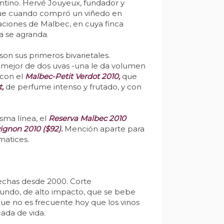
entino. Hervé Jouyeux, fundador y
a que cuando compró un viñedo en
ntaciones de Malbec, en cuya finca
a se agranda.
son sus primeros bivarietales.
 mejor de dos uvas -una le da volumen
 con el
Malbec-Petit Verdot 2010,
que
,
de perfume intenso y frutado, y con
sma línea, el
Reserva Malbec 2010
gnon 2010 ($92).
Mención aparte para
matices.
chas desde 2000. Corte
fundo, de alto impacto, que se bebe
que no es frecuente hoy que los vinos
ada de vida.