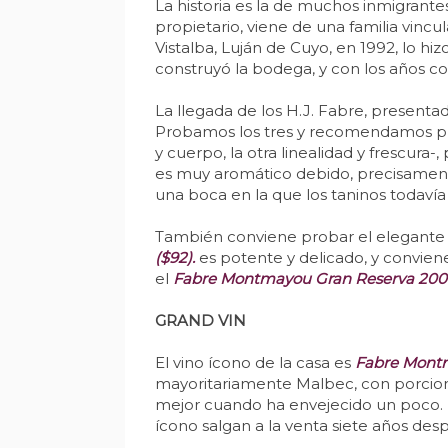
La historia es la de muchos inmigrante
propietario, viene de una familia vin
Vistalba, Luján de Cuyo, en 1992, lo hi
construyó la bodega, y con los años co
La llegada de los H.J. Fabre, presenta
Probamos los tres y recomendamos p
y cuerpo, la otra linealidad y frescura-
es muy aromático debido, precisament
una boca en la que los taninos todavía 
También conviene probar el elegant
($92).
es potente y delicado, y convien
el
Fabre Montmayou Gran Reserva 2009
GRAND VIN
El vino ícono de la casa es
Fabre Montm
mayoritariamente Malbec, con porcione
mejor cuando ha envejecido un poco. E
ícono salgan a la venta siete años des