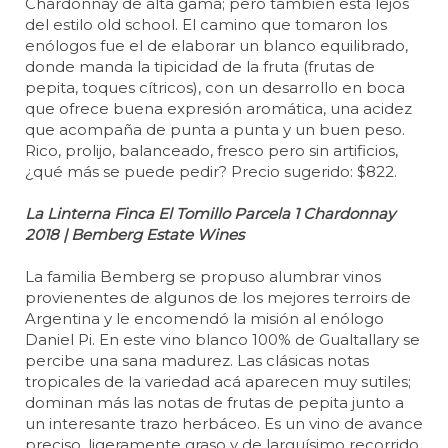
Chardonnay de alta gama; pero también está lejos
del estilo old school. El camino que tomaron los
enólogos fue el de elaborar un blanco equilibrado,
donde manda la tipicidad de la fruta (frutas de
pepita, toques cítricos), con un desarrollo en boca
que ofrece buena expresión aromática, una acidez
que acompaña de punta a punta y un buen peso.
Rico, prolijo, balanceado, fresco pero sin artificios,
¿qué más se puede pedir? Precio sugerido: $822.
La Linterna Finca El Tomillo Parcela 1 Chardonnay
2018 | Bemberg Estate Wines
La familia Bemberg se propuso alumbrar vinos
provienentes de algunos de los mejores terroirs de
Argentina y le encomendó la misión al enólogo
Daniel Pi. En este vino blanco 100% de Gualtallary se
percibe una sana madurez. Las clásicas notas
tropicales de la variedad acá aparecen muy sutiles;
dominan más las notas de frutas de pepita junto a
un interesante trazo herbáceo. Es un vino de avance
preciso, ligeramente graso y de larguísimo recorrido.