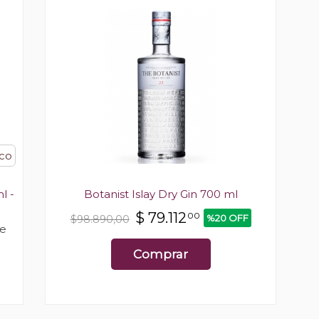
ico
l -
Botanist Islay Dry Gin 700 ml
$
79.112
00
%20 OFF
$98.890,00
e
Comprar