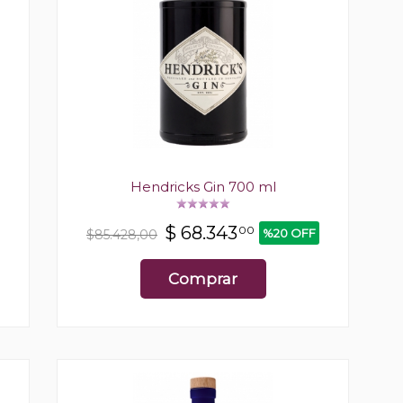
Hendricks Gin 700 ml
$
68.343
00
%20 OFF
$85.428,00
Comprar