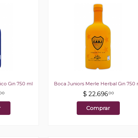
ico Gin 750 ml
Boca Juniors Merle Herbal Gin 750 
$
22.696
00
00
r
Comprar