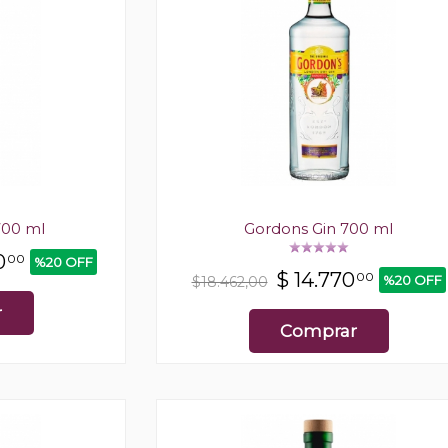
700 ml
Gordons Gin 700 ml
0
00
%20 OFF
$
14.770
00
%20 OFF
$18.462,00
r
Comprar