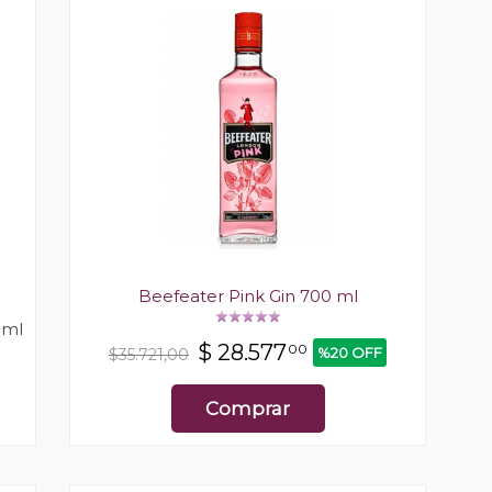
Beefeater Pink Gin 700 ml
 ml
$
28.577
00
%20 OFF
$35.721,00
Comprar