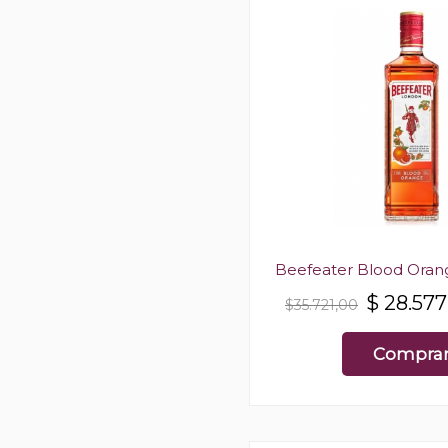
Beefeater Blood Oran
$
28.577
$35.721,00
Compra