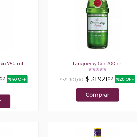
in 750 ml
Tanqueray Gin 700 ml
$
31.921
00
00
%40 OFF
%20 OFF
$39.901,00
Comprar
r