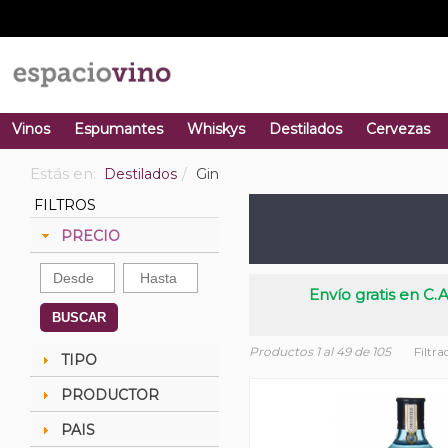
Vinos
Espumantes
Whiskys
Destilados
Cervezas
Estás en:
Destilados
Gin
FILTROS
PRECIO
Envío gratis en C.A
BUSCAR
Productos 1 al 49 de 105
Filtra
TIPO
PRODUCTOR
PAIS