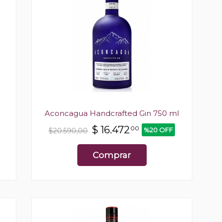
Aconcagua Handcrafted Gin 750 ml
$
16.472
00
%20 OFF
$20.590,00
Comprar