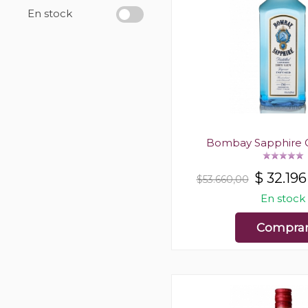
En stock
Bombay Sapphire G
$
32.196
$53.660,00
En stock
Compra