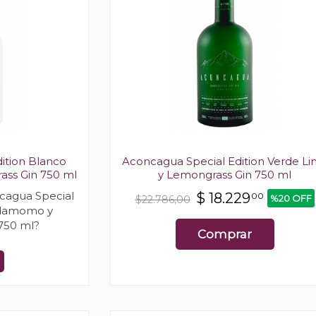
ition Blanco
Aconcagua Special Edition Verde L
ss Gin 750 ml
y Lemongrass Gin 750 ml
cagua Special
$
18.229
00
%20 OFF
$22.786,00
rdamomo y
750 ml?
Comprar