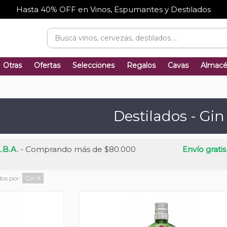
Hasta 40% OFF en Vinos, Espumantes y Destilados
Otras
Ofertas
Selecciones
Regalos
Cavas
Almac
Destilados - Gin
.B.A.
- Comprando más de $80.000
Envío gratis
dos por:
Gin
X