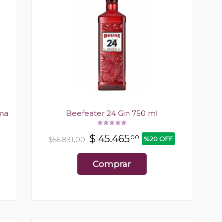
ima
Beefeater 24 Gin 750 ml
$
45.465
00
%20 OFF
$56.831,00
Comprar