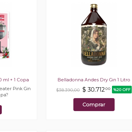
0 ml + 1 Copa
Belladonna Andes Dry Gin 1 Litro
ater Pink Gin
$
30.712
00
%20 OFF
$38.390,00
opa?
Comprar