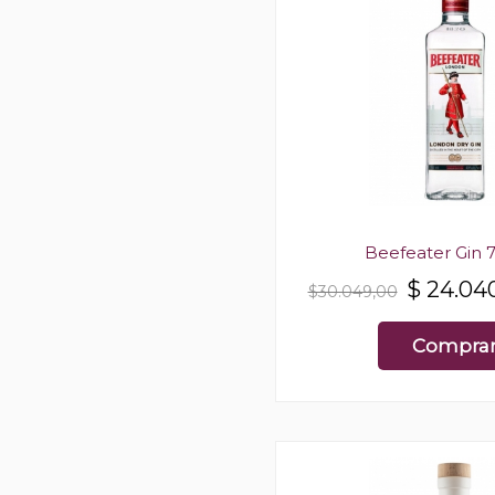
Beefeater Gin 
$
24.04
$30.049,00
Compra