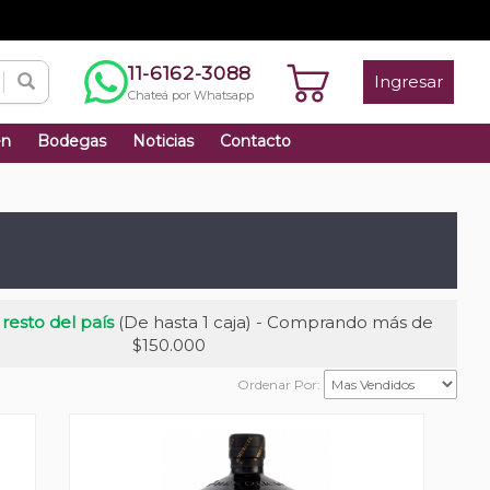
11-6162-3088
Ingresar
Chateá por Whatsapp
én
Bodegas
Noticias
Contacto
 resto del país
(De hasta 1 caja) - Comprando más de
$150.000
Ordenar Por: