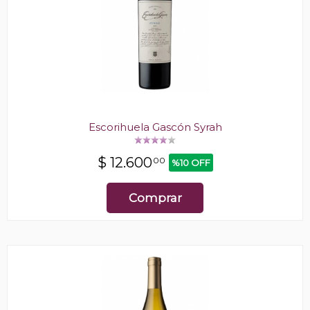
Escorihuela Gascón Syrah
$
12.600
00
%10 OFF
Comprar