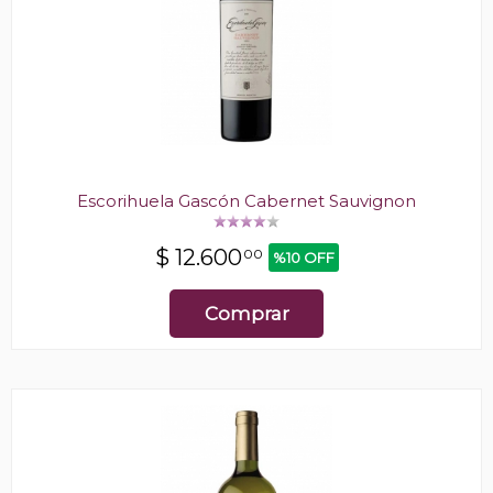
Escorihuela Gascón Cabernet Sauvignon
$
12.600
00
%10 OFF
Comprar