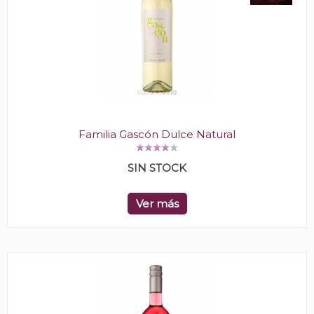
Familia Gascón Dulce Natural
SIN STOCK
Ver más