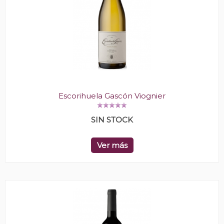
Escorihuela Gascón Viognier
SIN STOCK
Ver más