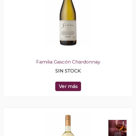
Familia Gascón Chardonnay
SIN STOCK
Ver más