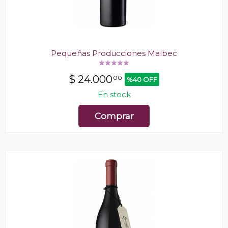
Pequeñas Producciones Malbec
$
24.000
00
%40 OFF
En stock
Comprar