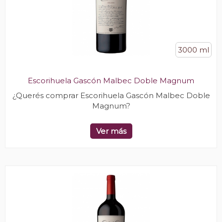
3000 ml
Escorihuela Gascón Malbec Doble Magnum
¿Querés comprar Escorihuela Gascón Malbec Doble
Magnum?
Ver más