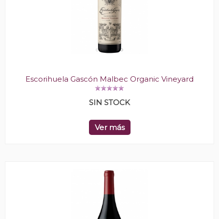
Escorihuela Gascón Malbec Organic Vineyard
SIN STOCK
Ver más