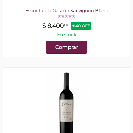
Escorihuela Gascón Sauvignon Blanc
$
8.400
00
%40 OFF
En stock
Comprar