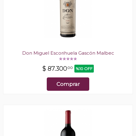
Don Miguel Escorihuela Gascón Malbec
$
87.300
00
%10 OFF
Comprar