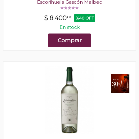
Escorihuela Gascón Malbec
$
8.400
00
%40 OFF
En stock
Comprar