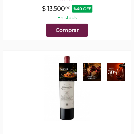
$
13.500
00
%40 OFF
En stock
Comprar