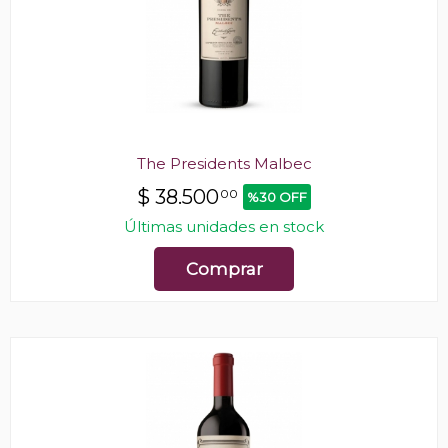
The Presidents Malbec
$
38.500
00
%30 OFF
Últimas unidades en stock
Comprar