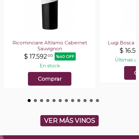
Ricominciare Altísimo Cabernet
Luigi Bosca 
Sauvignon
$
16.5
$
17.592
00
%40 OFF
Últimas u
En stock
C
Comprar
VER MÁS VINOS