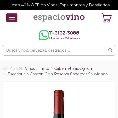
Hasta 40% OFF en Vinos, Espumantes y Destilados
Toggle
navigation
11-6162-3088
Chateá por Whatsapp
ESTÁS EN:
Vinos
Tinto
Cabernet Sauvignon
Escorihuela Gascón Gran Reserva Cabernet Sauvignon