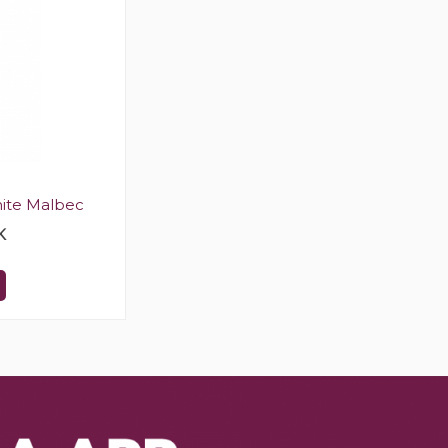
hite Malbec
K