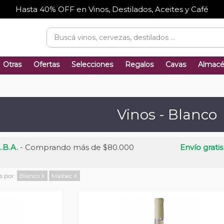
Hasta 40% OFF en Vinos, Destilados, Aceites y Café
Otras
Ofertas
Selecciones
Regalos
Cavas
Almac
Vinos - Blanco
.B.A.
- Comprando más de $80.000
Envío gratis
os por:
Blanco
X
Malbec
X