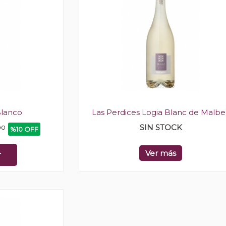
Blanco
Las Perdices Logia Blanc de Malbe
SIN STOCK
00
%10 OFF
Ver más
r