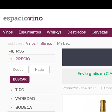
Vinos
Espumantes
Whiskys
Destilados
Cervezas
Estás en:
Vinos
Blanco
Malbec
FILTROS
PRECIO
Envío gratis en C.A
BUSCAR
Productos 1 al 10 de 10
Filtrad
TIPO
VARIEDAD
BODEGA