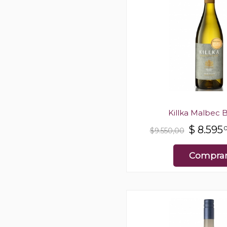
Killka Malbec 
$
8.595
$9.550,00
Compra