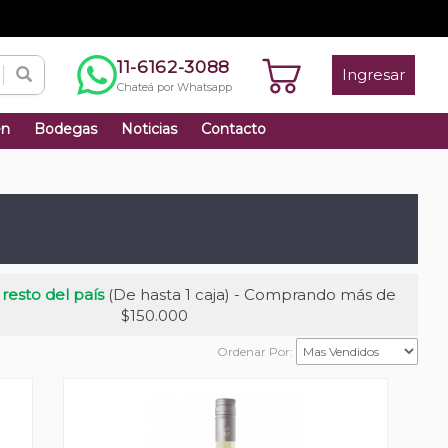
11-6162-3088
Ingresar
Chateá por Whatsapp
én
Bodegas
Noticias
Contacto
 resto del país
(De hasta 1 caja) - Comprando más de
$150.000
Ordenar Por: