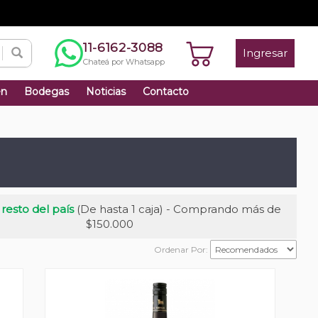
11-6162-3088
Ingresar
Chateá por Whatsapp
én
Bodegas
Noticias
Contacto
 resto del país
(De hasta 1 caja) - Comprando más de
$150.000
Ordenar Por: