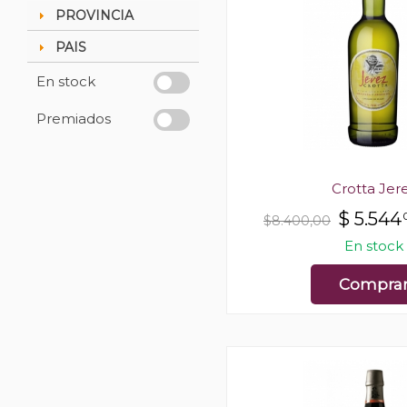
PROVINCIA
PAIS
En stock
Premiados
Crotta Jer
$
5.544
$8.400,00
En stock
Compra