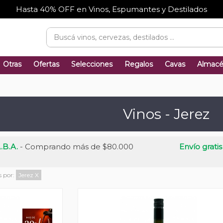
Hasta 40% OFF en Vinos, Espumantes y Destilados
Otras
Ofertas
Selecciones
Regalos
Cavas
Almac
Vinos - Jerez
.B.A.
- Comprando más de $80.000
Envío gratis
s por:
Jerez
X