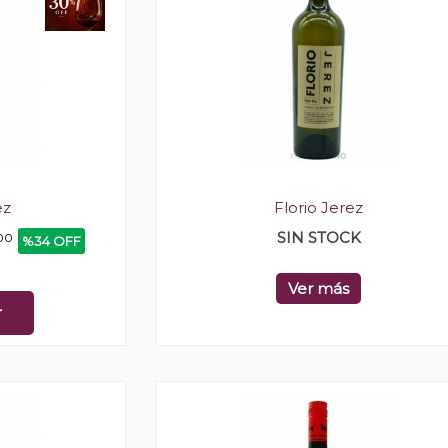
ez
Florio Jerez
SIN STOCK
00
%34 OFF
Ver más
r