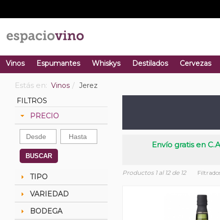
Vinos
Espumantes
Whiskys
Destilados
Cervezas
Estás en:
Vinos
Jerez
FILTROS
PRECIO
Envío gratis en C.A
BUSCAR
Productos 1 al 12 de 12
Filtrado
TIPO
VARIEDAD
BODEGA