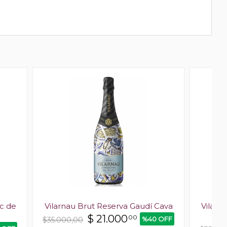
c de
Vilarnau Brut Reserva Gaudí Cava
Vilarn
$
21.000
00
%40 OFF
$35.000,00