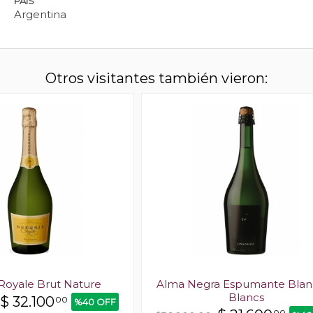
PAÍS
Argentina
Otros visitantes también vieron:
 Royale Brut Nature
Alma Negra Espumante Blan
Blancs
$
32.100
00
%40 OFF
00