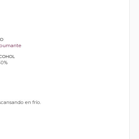
PO
pumante
COHOL
30%
scansando en frío.