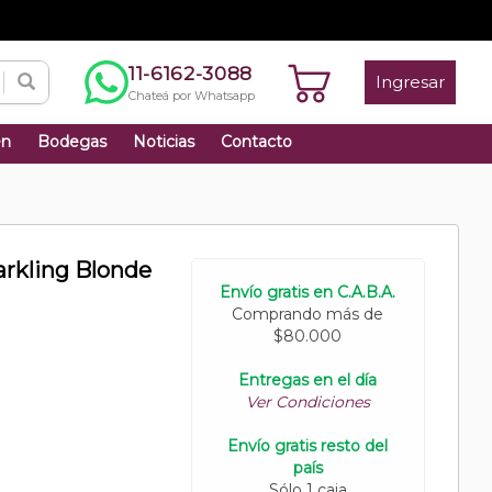
11-6162-3088
Ingresar
Chateá por Whatsapp
én
Bodegas
Noticias
Contacto
rkling Blonde
Envío gratis en C.A.B.A.
Comprando más de
$80.000
Entregas en el día
Ver Condiciones
Envío gratis resto del
país
Sólo 1 caja