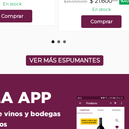
$
21.600
%40
$36.000,00
En stock
En stock
Comprar
Comprar
VER MÁS ESPUMANTES