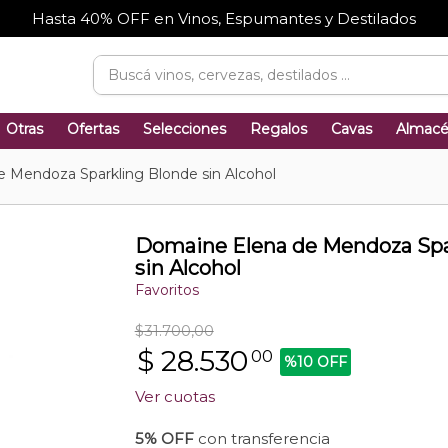
Hasta 40% OFF en Vinos, Espumantes y Destilados
Otras
Ofertas
Selecciones
Regalos
Cavas
Almac
 Mendoza Sparkling Blonde sin Alcohol
Domaine Elena de Mendoza Spa
sin Alcohol
Favoritos
$31.700,00
$
28.530
00
%10 OFF
Ver cuotas
5% OFF
con transferencia