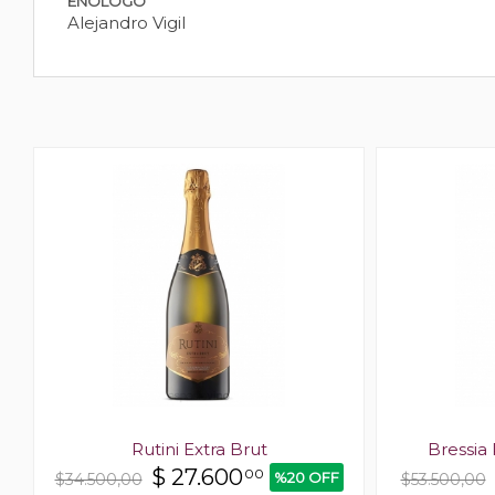
ENÓLOGO
Alejandro Vigil
Rutini Extra Brut
Bressia
$
27.600
00
%20 OFF
$34.500,00
$53.500,00