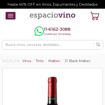
Hasta 40% OFF en Vinos, Espumantes y Destilados
Toggle
navigation
11-6162-3088
Chateá por Whatsapp
ESTÁS EN:
Vinos
Tinto
Malbec
21 Black Malbec