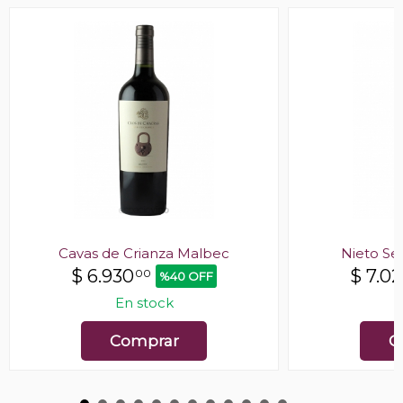
Cavas de Crianza Malbec
Nieto Se
$
6.930
$
7.0
00
%40 OFF
En stock
E
Comprar
C