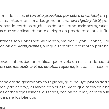
yoría de casos
el terruño prevalece por sobre el varietal;
en p
rísticas antes mencionadas generan una
uva rígida y fértil,
per
vechando residuos orgánicos de otras producciones agrarias
ua
que se aplican durante el riego en pos de resaltar la influ
tadas son Cabernet Sauvignon, Malbec, Syrah, Tannat, Bona
ucción de
vinos jóvenes,
aunque también presentan potenci
evada intensidad aromática que revela en nariz la identidad
 en comparación a vinos de otras regiones,
lo cual los hace m
iada oferta gastronómica regional, que incluye platos tradic
a y de cabra, y el asado con cuero. Pero que también en
arnes rojas asadas, guisados, cocina de olla y carnes a la pa
ica para los blancos.
ria