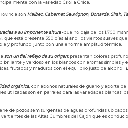
rincipalmente con la variedad Criolla Chica.
provincia son
Malbec, Cabernet Sauvignon, Bonarda, Sirah, Ta
gracias a su imponente altura
-que no baja de los 1.700 msnm
sol, que está presente 350 días al año, los vientos suaves 
ble y profundo, junto con una enorme amplitud térmica.
na
son un fiel reflejo de su origen:
presentan colores profundo
llo brillante y verdoso en los blancos con aromas simples y 
ces, frutados y maduros con el equilibrio justo de alcohol.
L
dad orgánica,
con abonos naturales de guano y aporte de r
 utilizadas son en parrales para las variedades blancas, para
tiene de pozos semisurgentes de aguas profundas ubicados e
ertientes de las Altas Cumbres del Cajón que es conducida