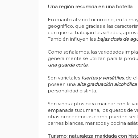
Una región resumida en una botella
En cuanto al vino tucumano, en la ma
geográfico, que gracias a las caracte
con que se trabajan los viñedos, apro
También influyen las
bajas dosis de ag
Como señalamos, las variedades implan
generalmente se utilizan para la prod
una guarda corta.
Son varietales
fuertes y versátiles,
de el
poseen una
alta graduación alcohólica
personalidad distinta.
Son vinos aptos para maridar con la var
empanada tucumana, los quesos de vac
otras procedencias como pueden ser las c
carnes blancas, mariscos y cocina asiát
Turismo: naturaleza maridada con histo