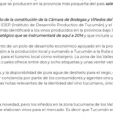
s que se producen en la provincia más pequeña del país
sal
ño de la constitución de la Cámara de Bodegas y Viñedos d
l IDEP (Instituto de Desarrollo Productivo de Tucumán) y e
s identificará a los vinos producidos en la provincia bajo 
ratégico que se instrumentará de aquí a 2014
y que incluirá u
nto de un polo de desarrollo económico apoyado en la produ
sión a la producción local y sumando a Tucumán a la Ruta de
ara el turismo local como extranjero. La zona de los Valle
 cuales ofrece entre dos y ocho etiquetas y unas veinte var
a, y la disponibilidad de pura agua de deshielo para el riego
onciencia por parte de los consumidores y agentes vincula
y las notas relevantes de la identidad del vino tucumano, ún
 novedad, pero los viñedos en la zona tucumana de los Val
IX se elaboran vinos para el mercado. Es decir que Tucumán e