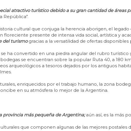
ecial atractivo turístico debido a su gran cantidad de áreas 
la República".
istoria cultural que conjuga la herencia aborigen, el legado 
un floreciente presente de intensa vida social, artística y ac
e del turismo
gracias a la versatilidad de ofertas disponibles p
e ha convertido en una piedra angular del rubro turístico gra
 bodegas se encuentran sobre la popular Ruta 40, a 180 km de
seos arqueológicos a tesoros dejados por los antiguos habit
lmes.
 naturales, enriquecidos por el trabajo humano, la zona bode
oncibe en su atmósfera lo mejor de la Argentina.
la provincia más pequeña de Argentina;
aún así, es la más p
 culturales que componen algunas de las mejores postales d