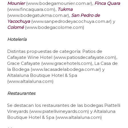
Mounier
(www.bodegamounier.com.ar),
Finca Quara
(www.fincaquara.com),
Tukma
(www.bodegatukma.com.ar),
San Pedro de
Yacochuya
(www.sanpedrodeyacochuya.com.ar) y
Colomé
(www.bodegacolome.com)
Hotelería
Distintas propuestas de categoría: Patios de
Cafayate Wine Hotel (www.patiosdecafayate.com),
Grace Cafayate (www.gracehotels.com), La Casa de
la Bodega (www.lacasadelabodega.com.ar) y
Altalaluna Boutique Hotel & Spa
(www.altalaluna.com)
Restaurantes
Se destacan los restaurantes de las bodegas Piattelli
Vineyards (www.piatellivineyards.com) y Altalaluna
Boutique Hotel & Spa (www.altalaluna.com)