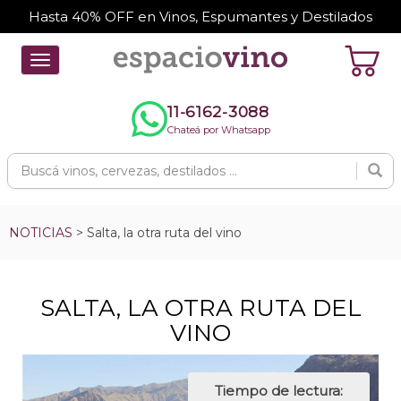
Hasta 40% OFF en Vinos, Espumantes y Destilados
Toggle
navigation
11-6162-3088
Chateá por Whatsapp
NOTICIAS
> Salta, la otra ruta del vino
SALTA, LA OTRA RUTA DEL
VINO
Tiempo de lectura: