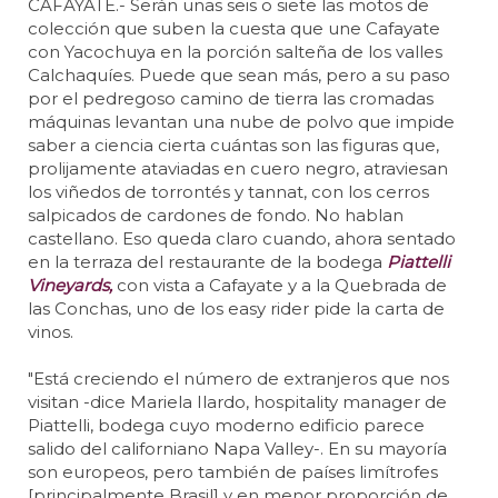
CAFAYATE.- Serán unas seis o siete las motos de
colección que suben la cuesta que une Cafayate
con Yacochuya en la porción salteña de los valles
Calchaquíes. Puede que sean más, pero a su paso
por el pedregoso camino de tierra las cromadas
máquinas levantan una nube de polvo que impide
saber a ciencia cierta cuántas son las figuras que,
prolijamente ataviadas en cuero negro, atraviesan
los viñedos de torrontés y tannat, con los cerros
salpicados de cardones de fondo. No hablan
castellano. Eso queda claro cuando, ahora sentado
en la terraza del restaurante de la bodega
Piattelli
Vineyards,
con vista a Cafayate y a la Quebrada de
las Conchas, uno de los easy rider pide la carta de
vinos.
"Está creciendo el número de extranjeros que nos
visitan -dice Mariela Ilardo, hospitality manager de
Piattelli, bodega cuyo moderno edificio parece
salido del californiano Napa Valley-. En su mayoría
son europeos, pero también de países limítrofes
[principalmente Brasil] y en menor proporción de