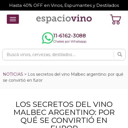
Hasta 40% OFF en Vinos, Espumantes y Destilados
Toggle
navigation
11-6162-3088
Chateá por Whatsapp
NOTICIAS
> Los secretos del vino Malbec argentino: por qué
se convirtió en furor
LOS SECRETOS DEL VINO
MALBEC ARGENTINO: POR
QUÉ SE CONVIRTIÓ EN