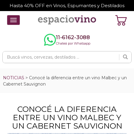
Hasta 40% OFF en Vinos, Espumantes y Destilados
Toggle
navigation
11-6162-3088
Chateá por Whatsapp
NOTICIAS
> Conocé la diferencia entre un vino Malbec y un
Cabernet Sauvignon
CONOCÉ LA DIFERENCIA
ENTRE UN VINO MALBEC Y
UN CABERNET SAUVIGNON