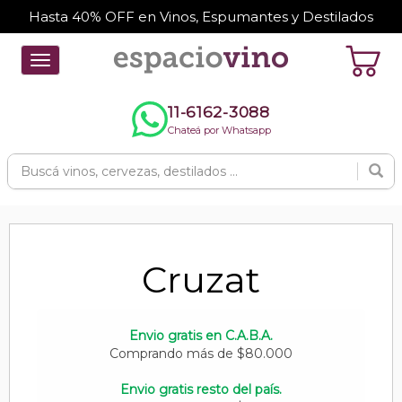
Hasta 40% OFF en Vinos, Espumantes y Destilados
Toggle
navigation
11-6162-3088
Chateá por Whatsapp
Cruzat
Envio gratis en C.A.B.A.
Comprando más de $80.000
Envio gratis resto del país.