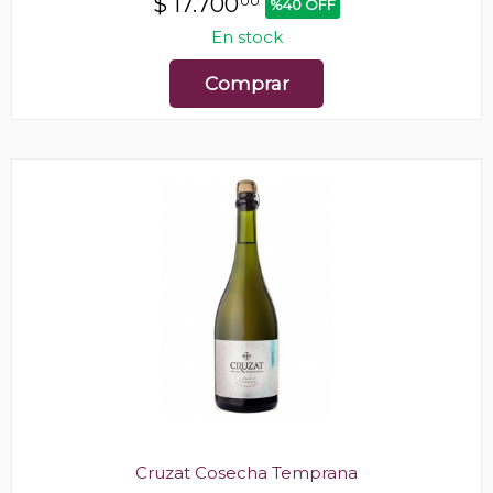
$
17.700
00
%40 OFF
En stock
Comprar
Cruzat Cosecha Temprana