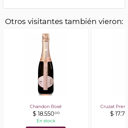
Otros visitantes también vieron:
Chandon Rosé
Cruzat Premi
$
18.550
$
17.7
00
En stock
E