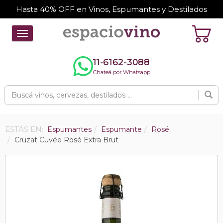
Hasta 40% OFF en Vinos, Espumantes y Destilados
Toggle
navigation
11-6162-3088
Chateá por Whatsapp
ESTÁS EN:
Espumantes
Espumante
Rosé
Cruzat Cuvée Rosé Extra Brut