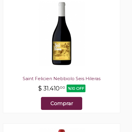
Saint Felicien Nebbiolo Seis Hileras
$
31.410
00
%10 OFF
Comprar