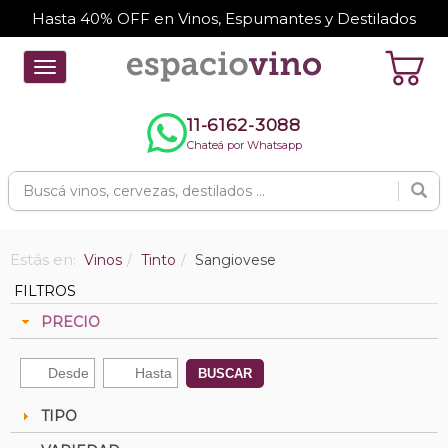
Hasta 40% OFF en Vinos, Espumantes y Destilados
Toggle
navigation
11-6162-3088
Chateá por Whatsapp
Estás en:
Vinos
Tinto
Sangiovese
FILTROS
PRECIO
BUSCAR
TIPO