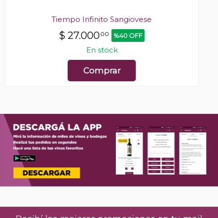
Tiempo Infinito Sangiovese
$
27.000
00
%40 OFF
En stock
Comprar