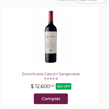
Escorihuela Gascón Sangiovese
$
12.600
00
%10 OFF
Comprar