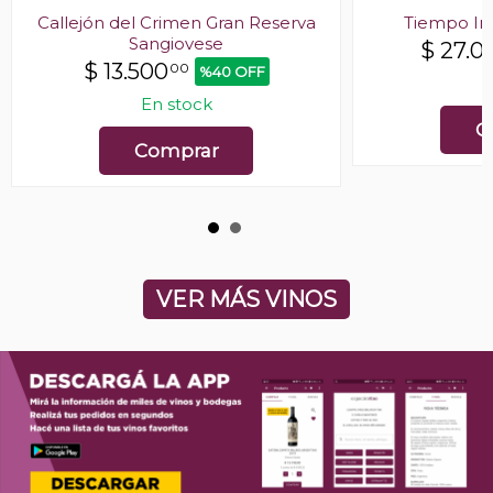
Callejón del Crimen Gran Reserva
Tiempo Inf
Sangiovese
$
27.0
$
13.500
00
%40 OFF
E
En stock
C
Comprar
VER MÁS VINOS