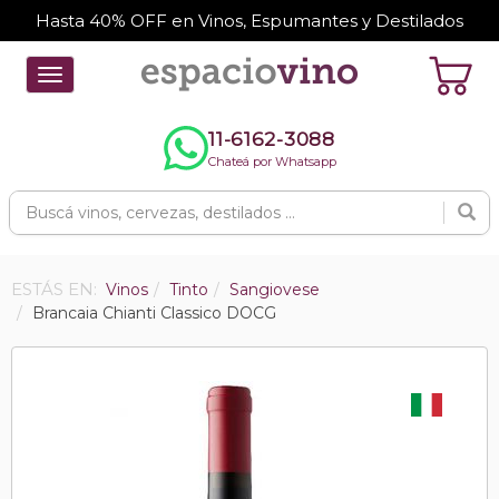
Hasta 40% OFF en Vinos, Espumantes y Destilados
Toggle
navigation
11-6162-3088
Chateá por Whatsapp
ESTÁS EN:
Vinos
Tinto
Sangiovese
Brancaia Chianti Classico DOCG