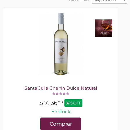
Santa Julia Chenin Dulce Natural
$
7.136
00
%15 OFF
En stock
Comprar