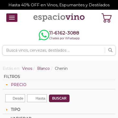
Hasta 40% OFF en Vinos, Espumantes y Destilados
Toggle
navigation
11-6162-3088
Chateá por Whatsapp
Estás en:
Vinos
Blanco
Chenin
FILTROS
PRECIO
BUSCAR
TIPO