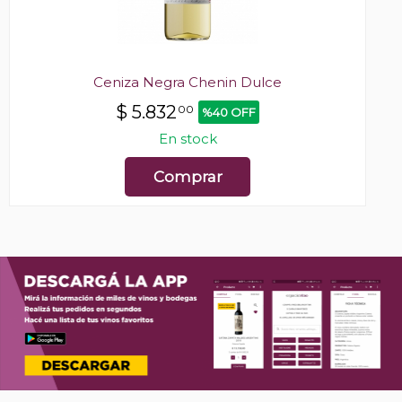
Ceniza Negra Chenin Dulce
$
5.832
00
%40 OFF
En stock
Comprar