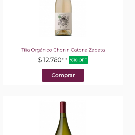
Tilia Orgánico Chenin Catena Zapata
$
12.780
00
%10 OFF
Comprar