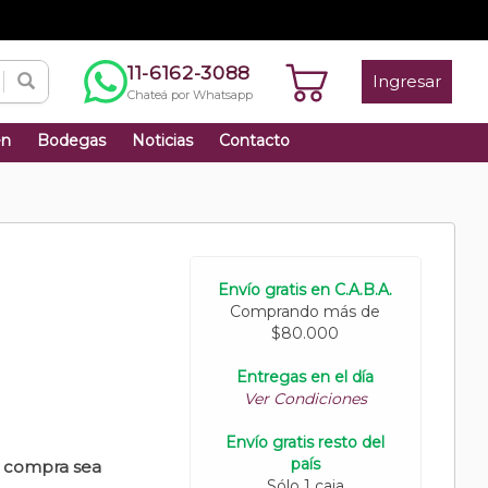
11-6162-3088
Ingresar
Chateá por Whatsapp
én
Bodegas
Noticias
Contacto
Envío gratis en C.A.B.A.
Comprando más de
$80.000
Entregas en el día
Ver Condiciones
Envío gratis resto del
país
u compra sea
Sólo 1 caja