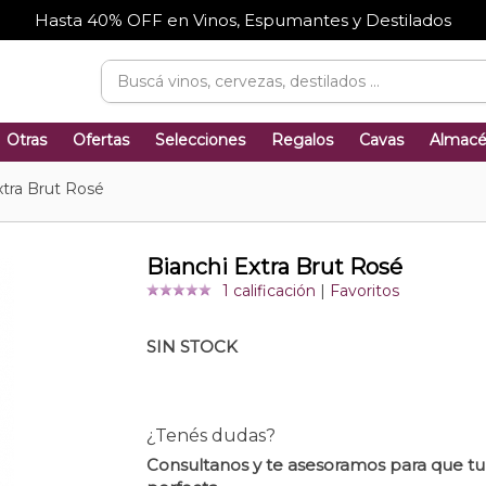
Hasta 40% OFF en Vinos, Espumantes y Destilados
Otras
Ofertas
Selecciones
Regalos
Cavas
Almac
xtra Brut Rosé
Bianchi Extra Brut Rosé
1 calificación
|
Favoritos
SIN STOCK
¿Tenés dudas?
Consultanos y te asesoramos para que t