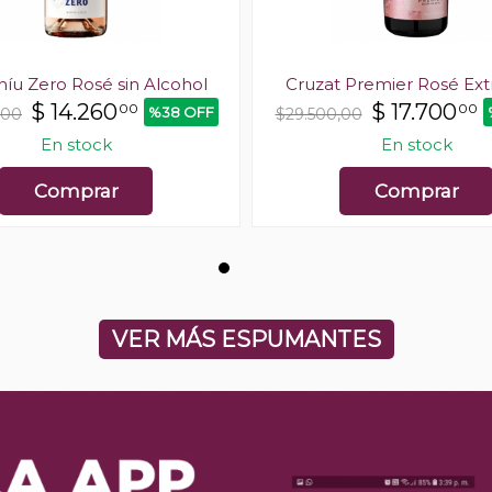
íu Zero Rosé sin Alcohol
Cruzat Premier Rosé Ext
$
14.260
$
17.700
00
00
%38 OFF
,00
$29.500,00
En stock
En stock
Comprar
Comprar
VER MÁS ESPUMANTES