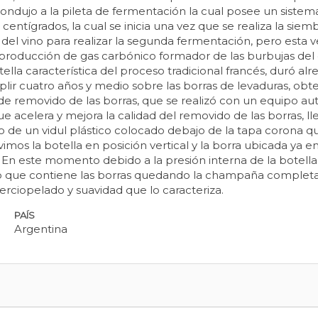
condujo a la pileta de fermentación la cual posee un siste
centígrados, la cual se inicia una vez que se realiza la si
el vino para realizar la segunda fermentación, pero esta ve
a producción de gas carbónico formador de las burbujas de
a característica del proceso tradicional francés, duró alre
plir cuatro años y medio sobre las borras de levaduras, ob
e removido de las borras, que se realizó con un equipo auto
e acelera y mejora la calidad del removido de las borras, ll
 de un vidul plástico colocado debajo de la tapa corona que
os la botella en posición vertical y la borra ubicada ya en
 En este momento debido a la presión interna de la botella,
lo que contiene las borras quedando la champaña completa
terciopelado y suavidad que lo caracteriza.
PAÍS
Argentina