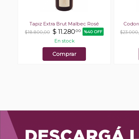
Tapiz Extra Brut Malbec Rosé
Codorn
$
11.280
00
%40 OFF
$18.800,00
$23.000
En stock
Comprar