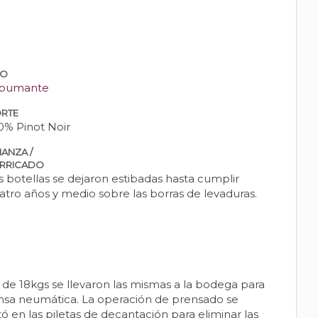
PO
pumante
RTE
0% Pinot Noir
IANZA /
RRICADO
s botellas se dejaron estibadas hasta cumplir
atro años y medio sobre las borras de levaduras.
 de 18kgs se llevaron las mismas a la bodega para
rensa neumática. La operación de prensado se
 en las piletas de decantación para eliminar las