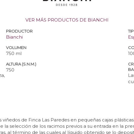
VER MÁS PRODUCTOS DE BIANCHI
PRODUCTOR
TI
Bianchi
Es
VOLUMEN
CO
750 ml
10
ALTURA (S.N.M.)
CR
750
BA
za,
La
cu
s viñedos de Finca Las Paredes en pequeñas cajas plásticas
 la selección de los racimos previos a su entrada en la p
 al término de las cuales al líquido obtenido se lo depositó