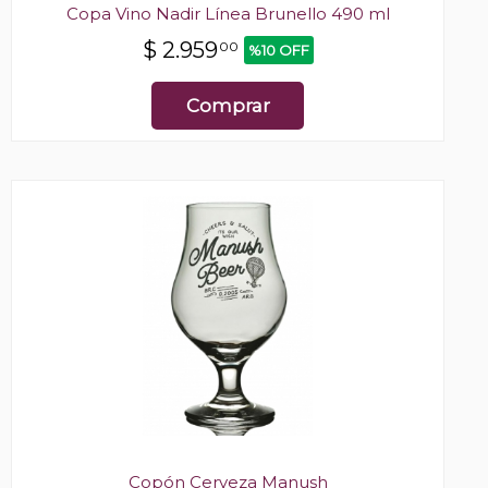
Copa Vino Nadir Línea Brunello 490 ml
$
2.959
00
%10 OFF
Comprar
Copón Cerveza Manush