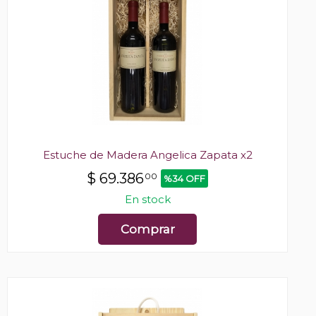
Estuche de Madera Angelica Zapata x2
$
69.386
00
%34 OFF
En stock
Comprar