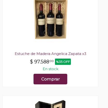
Estuche de Madera Angelica Zapata x3
$
97.588
00
%35 OFF
En stock
Comprar