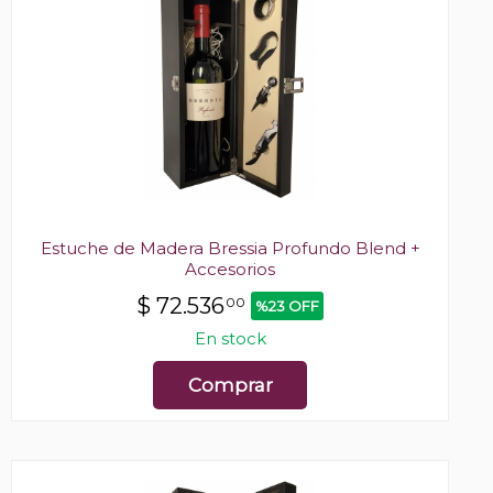
Estuche de Madera Bressia Profundo Blend +
Accesorios
$
72.536
00
%23 OFF
En stock
Comprar