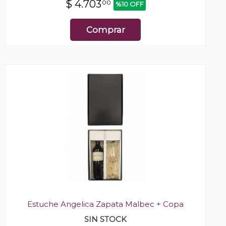
$
4.703
00
%10 OFF
Comprar
Estuche Angelica Zapata Malbec + Copa
SIN STOCK