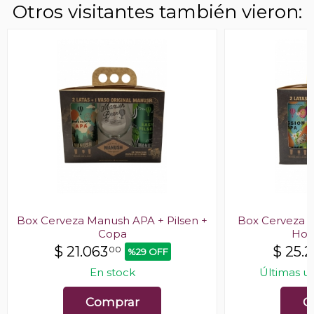
Otros visitantes también vieron:
Box Cerveza Manush APA + Pilsen +
Box Cerveza M
Copa
Hon
$
21.063
$
25.2
00
%29 OFF
En stock
Últimas u
Comprar
C