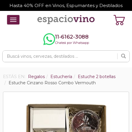
Hasta 40% OFF en Vinos, Espumantes y Destilados
Toggle
navigation
11-6162-3088
Chateá por Whatsapp
ESTÁS EN:
Regalos
Estuchería
Estuche 2 botellas
Estuche Cinzano Rosso Combo Vermouth