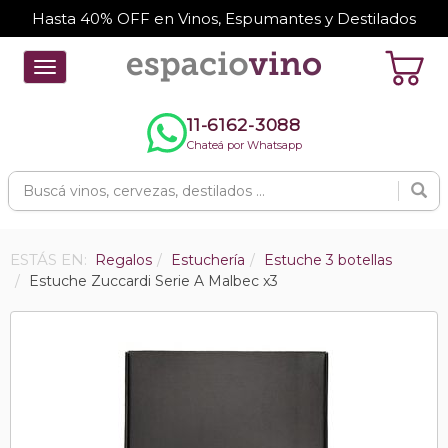
Hasta 40% OFF en Vinos, Espumantes y Destilados
Toggle
navigation
11-6162-3088
Chateá por Whatsapp
ESTÁS EN:
Regalos
Estuchería
Estuche 3 botellas
Estuche Zuccardi Serie A Malbec x3