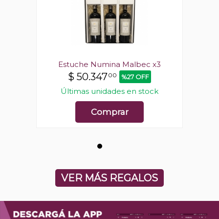
 x3
Estuche Numina Malbec x3
Es
$
50.347
00
%27 OFF
ck
Últimas unidades en stock
Ú
Comprar
VER MÁS REGALOS