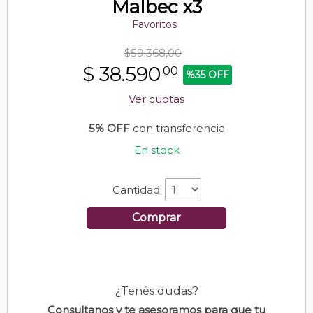
Malbec x3
Favoritos
$59.368,00
$
38.590
00
%35 OFF
Ver cuotas
5% OFF
con transferencia
En stock
Cantidad:
Comprar
¿Tenés dudas?
Consultanos y te asesoramos para que tu