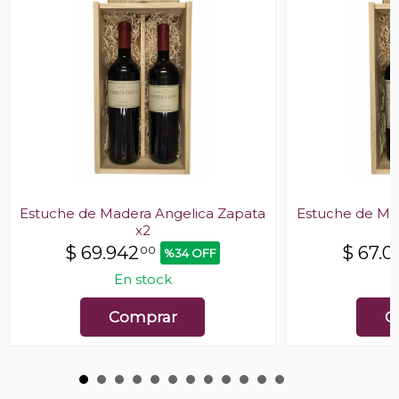
Estuche de Madera Angelica Zapata
Estuche de Ma
x2
$
69.942
$
67.0
00
%34 OFF
En stock
E
Comprar
C