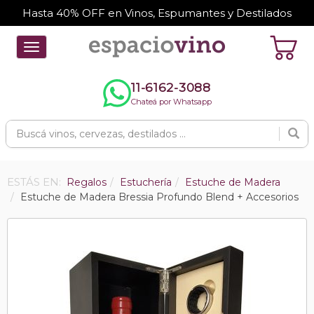
Hasta 40% OFF en Vinos, Espumantes y Destilados
Toggle
navigation
11-6162-3088
Chateá por Whatsapp
ESTÁS EN:
Regalos
Estuchería
Estuche de Madera
Estuche de Madera Bressia Profundo Blend + Accesorios