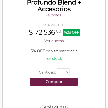
Profundo Blend +
Accesorios
Favoritos
$94.202,00
$
72.536
00
%23 OFF
Ver cuotas
5% OFF
con transferencia
En stock
Cantidad:
Comprar
¿Tenés dudas?