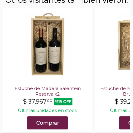
Estuche de Madera Salentein
Estuche de Ma
Reserva x2
Brut
$
37.967
$
39.2
00
%19 OFF
Últimas unidades en stock
Últimas u
Comprar
C