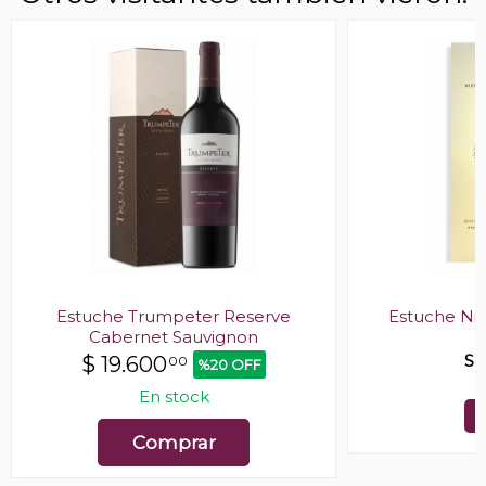
Estuche Trumpeter Reserve
Estuche Nie
Cabernet Sauvignon
SI
$
19.600
00
%20 OFF
En stock
Comprar