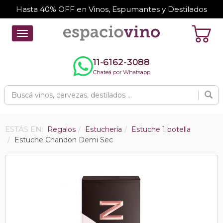
Hasta 40% OFF en Vinos, Espumantes y Destilados
Toggle
navigation
11-6162-3088
Chateá por Whatsapp
ESTÁS EN:
Regalos
Estuchería
Estuche 1 botella
Estuche Chandon Demi Sec