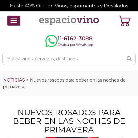
Hasta 40% OFF en Vinos, Espumantes y Destilados
Toggle
navigation
11-6162-3088
Chateá por Whatsapp
NOTICIAS
> Nuevos rosados para beber en las noches de
primavera
NUEVOS ROSADOS PARA
BEBER EN LAS NOCHES DE
PRIMAVERA