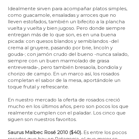
Idealmente sirven para acompañar platos simples,
como guacamole, ensaladas y arroces que no
lleven estofados, también un bifecito a la plancha
vuelta y vuelta y bien jugoso. Pero donde siempre
entregan más de lo que son, es en una buena
picada: con quesos blandos y semiblandos -del
crema al gruyere, pasando por brie, lincoln y
gouda-; con jamón crudo del bueno -nunca salado,
siempre con un buen marmolado de grasa
entreverada-, pero también bresaola, bondiola y
chorizo de campo. En un marco así, los rosados
completan el sabor de la mesa, aportándole un
toque frutal y refrescante.
En nuestro mercado la oferta de rosados creció
mucho en los últimos años, pero son pocos los que
realmente cumplen con el paladar. Los cinco que
siguen son nuestros favoritos.
Saurus Malbec Rosé 2010 ($40).
Es entre los pocos
rosados que hay en Patagonia, el que mejor se