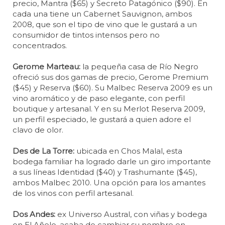
precio, Mantra ($65) y Secreto Patagónico ($90). En
cada una tiene un Cabernet Sauvignon, ambos
2008, que son el tipo de vino que le gustará a un
consumidor de tintos intensos pero no
concentrados.
Gerome Marteau:
la pequeña casa de Río Negro
ofreció sus dos gamas de precio, Gerome Premium
($45) y Reserva ($60). Su Malbec Reserva 2009 es un
vino aromático y de paso elegante, con perfil
boutique y artesanal. Y en su Merlot Reserva 2009,
un perfil especiado, le gustará a quien adore el
clavo de olor.
Des de La Torre:
ubicada en Chos Malal, esta
bodega familiar ha logrado darle un giro importante
a sus líneas Identidad ($40) y Trashumante ($45),
ambos Malbec 2010. Una opción para los amantes
de los vinos con perfil artesanal.
Dos Andes:
ex Universo Austral, con viñas y bodega
en El Añelo, acaba de cambiar su nombre en