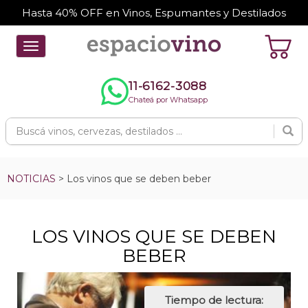
Hasta 40% OFF en Vinos, Espumantes y Destilados
Toggle
navigation
11-6162-3088
Chateá por Whatsapp
NOTICIAS
> Los vinos que se deben beber
LOS VINOS QUE SE DEBEN
BEBER
Tiempo de lectura: