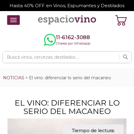
Hasta 40% OFF en Vinos, Espumantes y Destilados
Toggle
navigation
11-6162-3088
Chateá por Whatsapp
NOTICIAS
> El vino: diferenciar lo serio del macaneo
EL VINO: DIFERENCIAR LO
SERIO DEL MACANEO
Tiempo de lectura: