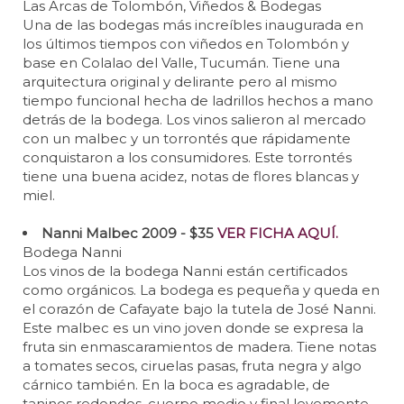
Las Arcas de Tolombón, Viñedos & Bodegas
Una de las bodegas más increíbles inaugurada en
los últimos tiempos con viñedos en Tolombón y
base en Colalao del Valle, Tucumán. Tiene una
arquitectura original y delirante pero al mismo
tiempo funcional hecha de ladrillos hechos a mano
detrás de la bodega. Los vinos salieron al mercado
con un malbec y un torrontés que rápidamente
conquistaron a los consumidores. Este torrontés
tiene una buena acidez, notas de flores blancas y
miel.
Nanni Malbec 2009 - $35
VER FICHA AQUÍ.
Bodega Nanni
Los vinos de la bodega Nanni están certificados
como orgánicos. La bodega es pequeña y queda en
el corazón de Cafayate bajo la tutela de José Nanni.
Este malbec es un vino joven donde se expresa la
fruta sin enmascaramientos de madera. Tiene notas
a tomates secos, ciruelas pasas, fruta negra y algo
cárnico también. En la boca es agradable, de
taninos redondos, cuerpo medio y final levemente