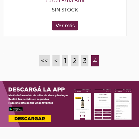
Zorzal Extra Brut
SIN STOCK
Ver más
<<
<
1
2
3
4