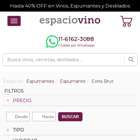
Hasta 40% OFF en Vinos, Espumantes y Destilados
Toggle
navigation
11-6162-3088
Chateá por Whatsapp
Estás en:
Espumantes
Espumante
Extra Brut
FILTROS
PRECIO
BUSCAR
TIPO