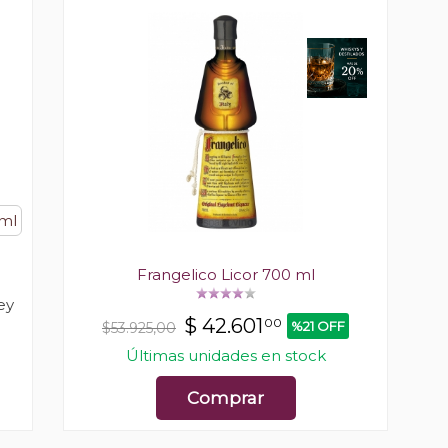
ml
Frangelico Licor 700 ml
ey
$
42.601
00
%21 OFF
$53.925,00
Últimas unidades en stock
Comprar