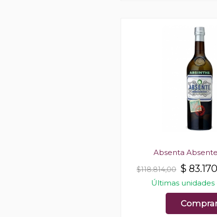
Absenta Absente
$
83.17
$118.814,00
Últimas unidades 
Compra