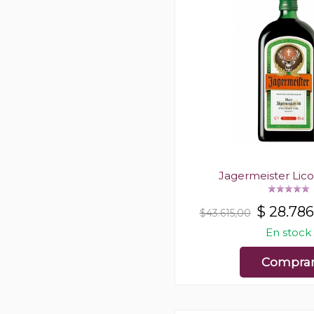
Jagermeister Lico
$
28.786
$43.615,00
En stock
Compra