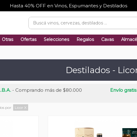
Hasta 40% OFF en Vinos, Espumantes y Destilados
Otras
Ofertas
Selecciones
Regalos
Cavas
Almac
Destilados - Lico
.B.A.
- Comprando más de $80.000
Envío gratis
dos por:
Licor
X