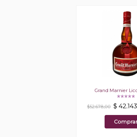
Grand Marnier Lic
$
42.143
$52.678,00
Compra