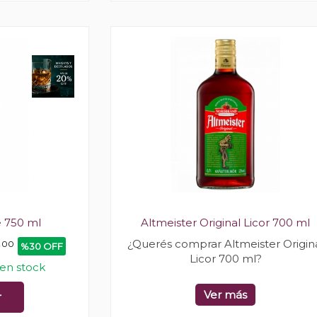
 750 ml
Altmeister Original Licor 700 ml
¿Querés comprar Altmeister Origin
0
00
%30 OFF
Licor 700 ml?
en stock
Ver más
r