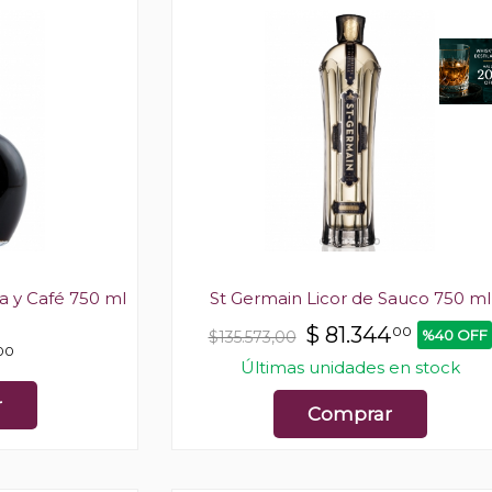
a y Café 750 ml
St Germain Licor de Sauco 750 ml
$
81.344
00
%40 OFF
$135.573,00
00
Últimas unidades en stock
r
Comprar