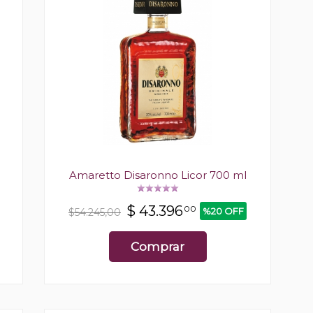
Amaretto Disaronno Licor 700 ml
$
43.396
00
%20 OFF
$54.245,00
Comprar