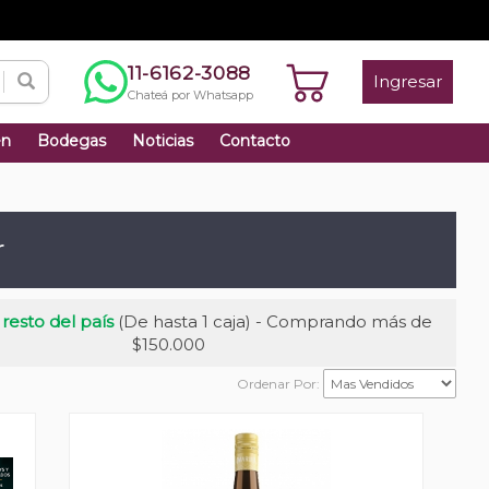
11-6162-3088
Ingresar
Chateá por Whatsapp
én
Bodegas
Noticias
Contacto
r
 resto del país
(De hasta 1 caja) - Comprando más de
$150.000
Ordenar Por: