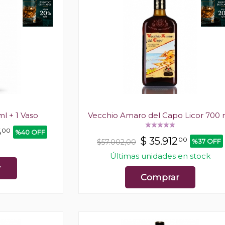
l + 1 Vaso
Vecchio Amaro del Capo Licor 700 
6
00
%40 OFF
$
35.912
00
%37 OFF
$57.002,00
Últimas unidades en stock
r
Comprar