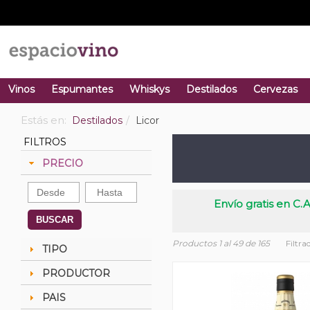
Vinos
Espumantes
Whiskys
Destilados
Cervezas
Estás en:
Destilados
Licor
FILTROS
PRECIO
Envío gratis en C.A
BUSCAR
Productos 1 al 49 de 165
Filtra
TIPO
PRODUCTOR
PAIS