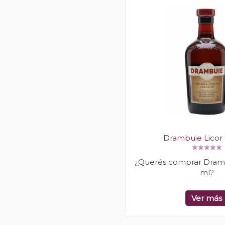
Drambuie Licor
¿Querés comprar Dramb
ml?
Ver más