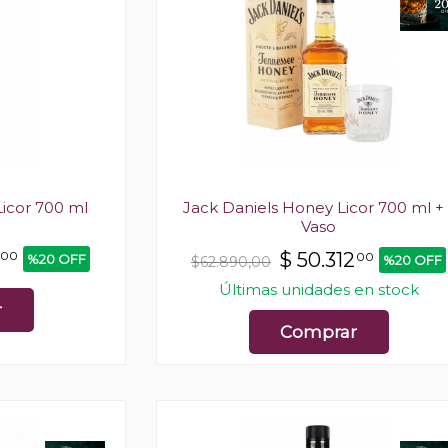
icor 700 ml
Jack Daniels Honey Licor 700 ml + 
Vaso
00
$
50.312
00
%20 OFF
%20 OFF
$62.890,00
Últimas unidades en stock
r
Comprar