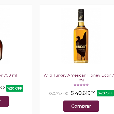
or 700 ml
Wild Turkey American Honey Licor 
ml
00
%20 OFF
$
40.619
00
%20 OFF
$50.773,00
r
Comprar