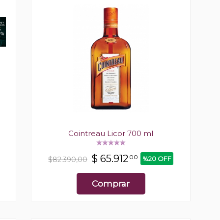
Cointreau Licor 700 ml
$
65.912
00
%20 OFF
$82.390,00
Comprar