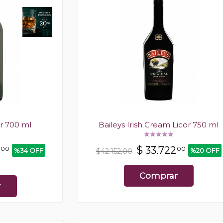
r 700 ml
Baileys Irish Cream Licor 750 ml
$
33.722
00
00
%34 OFF
%20 OFF
$42.152,00
Comprar
r