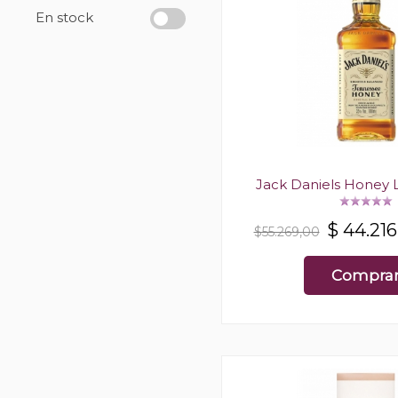
En stock
Jack Daniels Honey L
$
44.216
$55.269,00
Compra