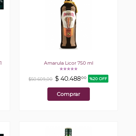
1
Amarula Licor 750 ml
$
40.488
00
%20 OFF
$50.609,00
Comprar