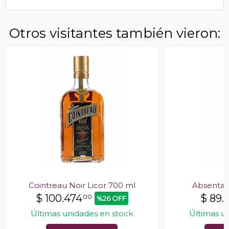
Otros visitantes también vieron:
Cointreau Noir Licor 700 ml
Absenta 
$
100.474
$
89.1
00
%26 OFF
Últimas unidades en stock
Últimas u