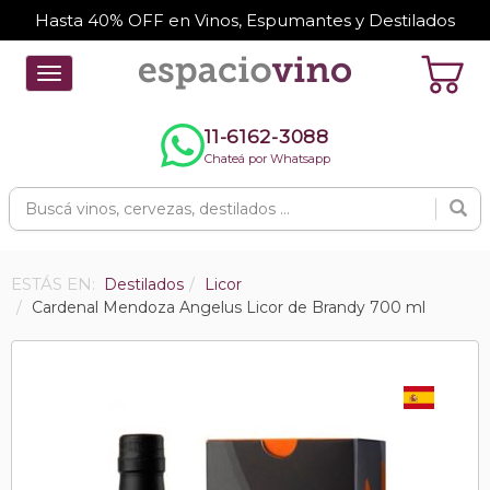
Hasta 40% OFF en Vinos, Espumantes y Destilados
Toggle
navigation
11-6162-3088
Chateá por Whatsapp
ESTÁS EN:
Destilados
Licor
Cardenal Mendoza Angelus Licor de Brandy 700 ml