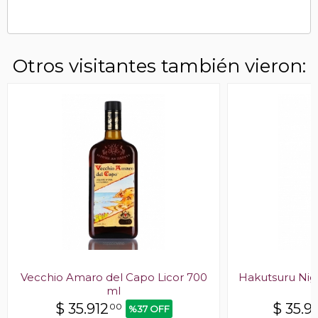
Otros visitantes también vieron:
Vecchio Amaro del Capo Licor 700
Hakutsuru Nigo
ml
$
35.912
$
35.9
00
%37 OFF