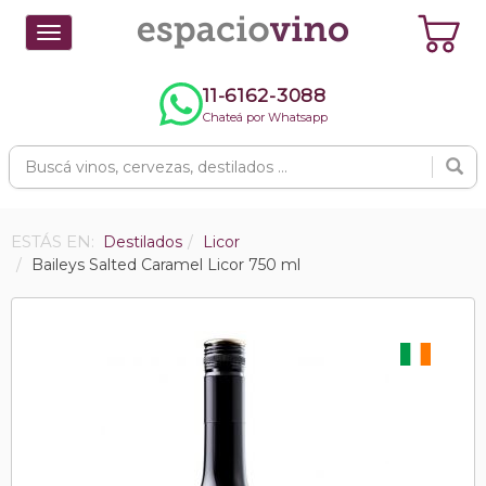
Toggle
navigation
11-6162-3088
Chateá por Whatsapp
ESTÁS EN:
Destilados
Licor
Baileys Salted Caramel Licor 750 ml