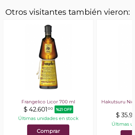
Otros visitantes también vieron:
Frangelico Licor 700 ml
Hakutsuru Nigo
$
42.601
00
%21 OFF
$
35.9
Últimas unidades en stock
Últimas u
Comprar