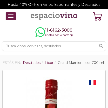
Hasta 40% OFF en Vinos, Espumantes y Destilados
Toggle
navigation
11-6162-3088
Chateá por Whatsapp
ESTÁS EN:
Destilados
Licor
Grand Marnier Licor 700 ml