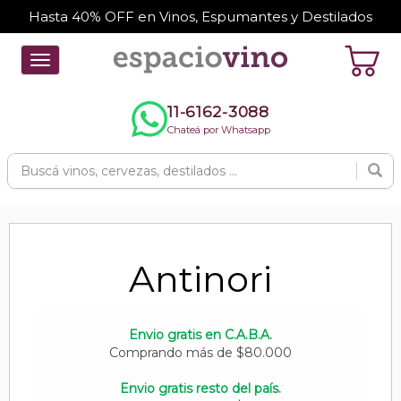
Hasta 40% OFF en Vinos, Espumantes y Destilados
Toggle
navigation
11-6162-3088
Chateá por Whatsapp
Antinori
Envio gratis en C.A.B.A.
Comprando más de $80.000
Envio gratis resto del país.