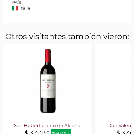
PAÍS
Italia
Otros visitantes también vieron:
San Huberto Tinto sin Alcohol
Don Valent
$
3.431
$
3.4
00
%40 OFF