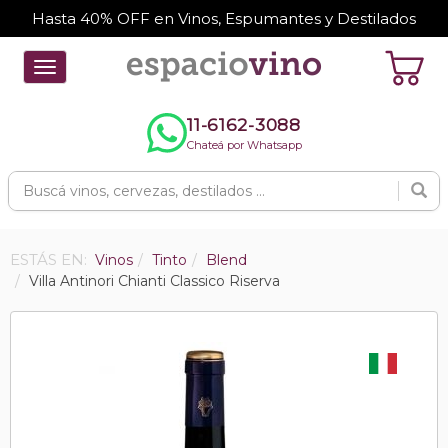
Hasta 40% OFF en Vinos, Espumantes y Destilados
Toggle
navigation
11-6162-3088
Chateá por Whatsapp
ESTÁS EN:
Vinos
Tinto
Blend
Villa Antinori Chianti Classico Riserva