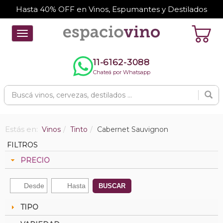
Hasta 40% OFF en Vinos, Espumantes y Destilados
Toggle
navigation
11-6162-3088
Chateá por Whatsapp
Estás en:
Vinos
Tinto
Cabernet Sauvignon
FILTROS
PRECIO
BUSCAR
TIPO