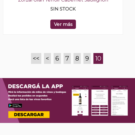
SIN STOCK
Ver más
<<
<
6
7
8
9
10