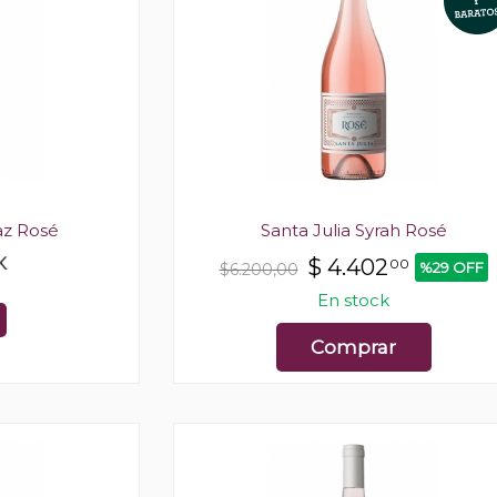
raz Rosé
Santa Julia Syrah Rosé
K
$
4.402
00
%29 OFF
$6.200,00
En stock
Comprar