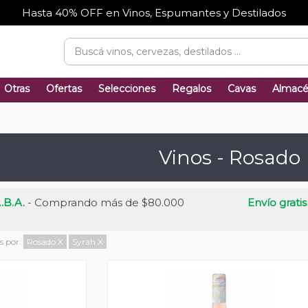
Hasta 40% OFF en Vinos, Espumantes y Destilados
Otras
Ofertas
Selecciones
Regalos
Cavas
Almac
Vinos - Rosado
.B.A.
- Comprando más de $80.000
Envío gratis
os por:
Rosado
X
Syrah
X