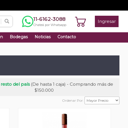
11-6162-3088
Ingresar
Chateá por Whatsapp
én
Bodegas
Noticias
Contacto
 resto del país
(De hasta 1 caja) - Comprando más de
$150.000
Ordenar Por: