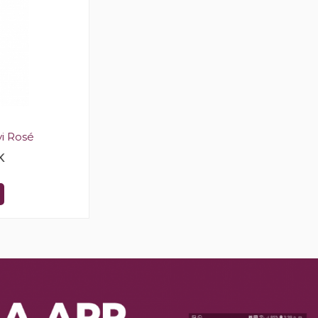
vi Rosé
K