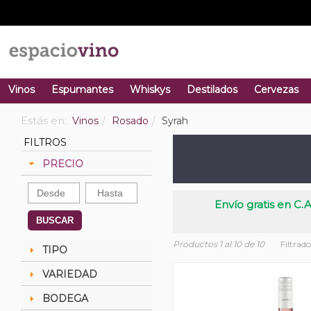
Vinos
Espumantes
Whiskys
Destilados
Cervezas
Estás en:
Vinos
Rosado
Syrah
FILTROS
PRECIO
Envío gratis en C.A
BUSCAR
Productos 1 al 10 de 10
Filtrad
TIPO
VARIEDAD
BODEGA