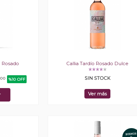
a Rosado
Callia Tardío Rosado Dulce
SIN STOCK
00
%10 OFF
Ver más
r