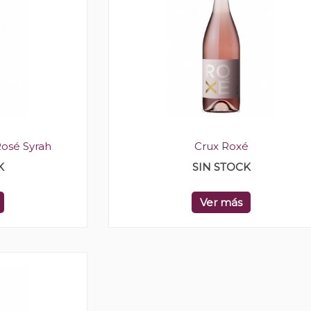
osé Syrah
Crux Roxé
K
SIN STOCK
Ver más