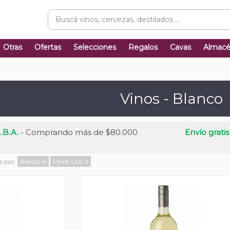
Otras
Ofertas
Selecciones
Regalos
Cavas
Almac
Vinos - Blanco
.B.A.
- Comprando más de $80.000
Envío gratis
os por:
Blanco
X
Pinot Gris
X