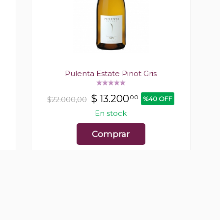
Pulenta Estate Pinot Gris
$
13.200
00
%40 OFF
$22.000,00
En stock
Comprar