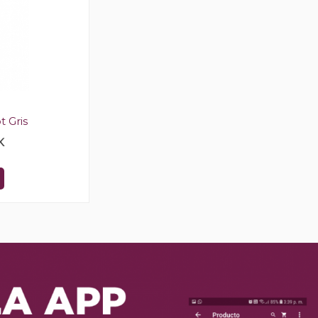
t Gris
K