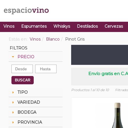
Vinos
Espumantes
Whiskys
Destilados
Cervezas
Estás en:
Vinos
Blanco
Pinot Gris
FILTROS
PRECIO
Envío gratis en C.A
BUSCAR
Productos 1 al 10 de 10
Filtrad
TIPO
VARIEDAD
BODEGA
PROVINCIA