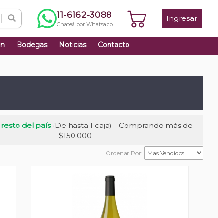
11-6162-3088
Ingresar
Chateá por Whatsapp
én
Bodegas
Noticias
Contacto
 resto del país
(De hasta 1 caja) - Comprando más de
$150.000
Ordenar Por: