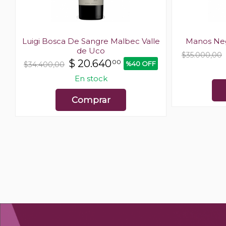
e
Luigi Bosca De Sangre Malbec Valle
Manos Neg
de Uco
$35.000,00
$
20.640
00
%40 OFF
$34.400,00
En stock
Comprar