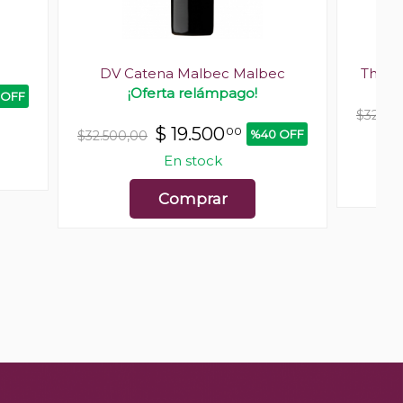
DV Catena Malbec Malbec
The A
¡Oferta relámpago!
 OFF
$32.50
$
19.500
00
%40 OFF
$32.500,00
En stock
Comprar