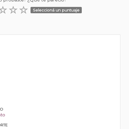
Seleccioná un puntuaje
PO
nto
RTE