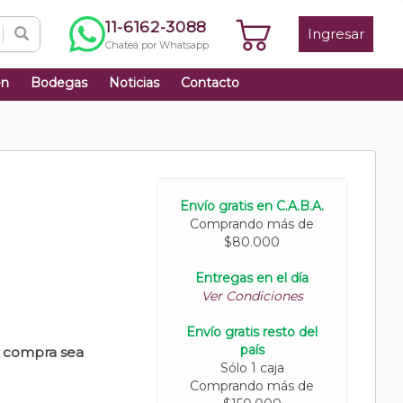
11-6162-3088
Ingresar
Chateá por Whatsapp
én
Bodegas
Noticias
Contacto
Envío gratis en C.A.B.A.
Comprando más de
$80.000
Entregas en el día
Ver Condiciones
Envío gratis resto del
país
u compra sea
Sólo 1 caja
Comprando más de