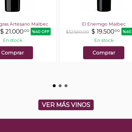
ras Artesano Malbec
El Enemigo Malbec
$
21.000
$
19.500
00
00
%40 OFF
%40
$32.500,00
En stock
En stock
Comprar
Comprar
VER MÁS VINOS