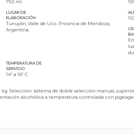
750 ml
10
LUGAR DE
ALT
ELABORACIÓN
11
Tunuyán, Valle de Uco. Provincia de Mendoza,
CR
Argentina.
BA
En
lu
du
TEMPERATURA DE
SERVICIO
14º a 16º C
kg. Selección: sistema de doble selección manual, supervisa
rmentación alcohólica a temperatura controlada con pigeage