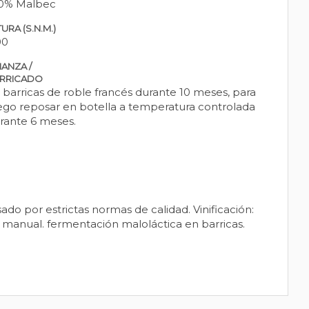
0% Malbec
URA (S.N.M.)
00
IANZA /
RRICADO
 barricas de roble francés durante 10 meses, para
ego reposar en botella a temperatura controlada
rante 6 meses.
do por estrictas normas de calidad. Vinificación:
 manual. fermentación maloláctica en barricas.